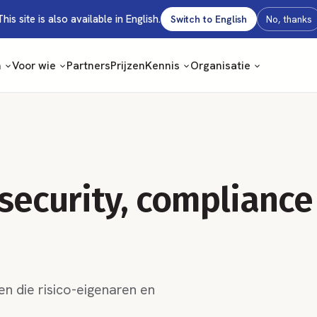
This site is also available in English.
Switch to English
No, thanks
m
Voor wie
Partners
Prijzen
Kennis
Organisatie
 security, compliance
n die risico-eigenaren en