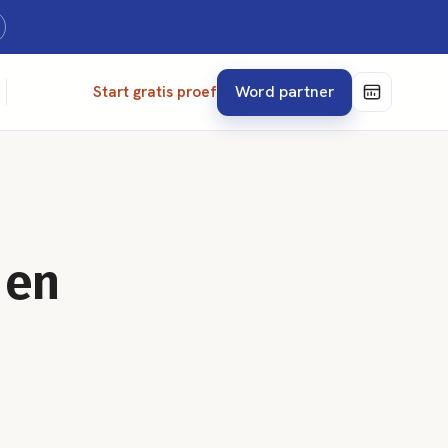
Word partner
Start gratis proef
 en