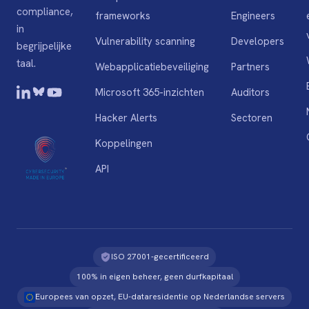
compliance,
frameworks
Engineers
in
Vulnerability scanning
Developers
begrijpelijke
taal.
Webapplicatiebeveiliging
Partners
Microsoft 365-inzichten
Auditors
Hacker Alerts
Sectoren
Koppelingen
API
ISO 27001-gecertificeerd
100% in eigen beheer, geen durfkapitaal
Europees van opzet, EU-dataresidentie op Nederlandse servers