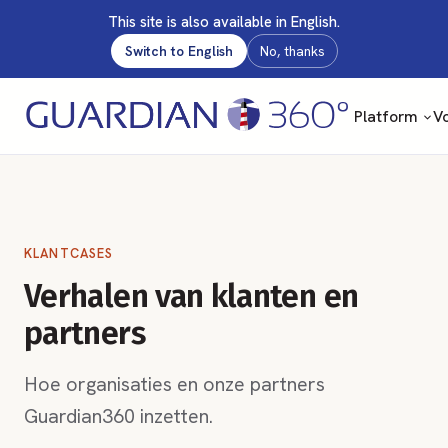
This site is also available in English.
Switch to English
No, thanks
Platform
Vo
KLANTCASES
Verhalen van klanten en
partners
Hoe organisaties en onze partners
Guardian360 inzetten.