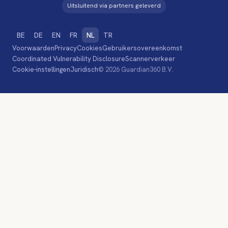
Uitsluitend via partners geleverd
BE
DE
EN
FR
NL
TR
Voorwaarden
Privacy
Cookies
Gebruikersovereenkomst
Coordinated Vulnerability Disclosure
Scannerverkeer
Cookie-instellingen
Juridisch
© 2026 Guardian360 B.V.