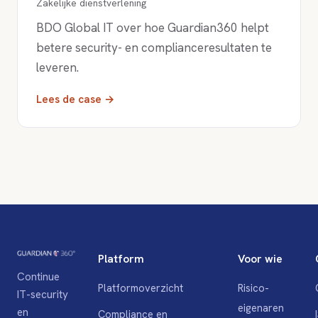
Zakelijke dienstverlening
BDO Global IT over hoe Guardian360 helpt
betere security- en complianceresultaten te
leveren.
Lees de case →
Platform
Voor wie
Continue
Platformoverzicht
Risico-
IT-security
eigenaren
en
Compliance en