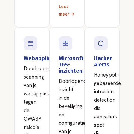
Lees
meer →
Webapplicatiebeveiliging
Microsoft
Hacker
365-
Alerts
Doorlopende
inzichten
Honeypot-
scanning
Doorlopend
gebaseerde
van je
inzicht
intrusion
webapplicaties
in de
detection
tegen
beveiliging
die
de
en
aanvallers
OWASP-
configuratie
spot
risico’s
van je
die