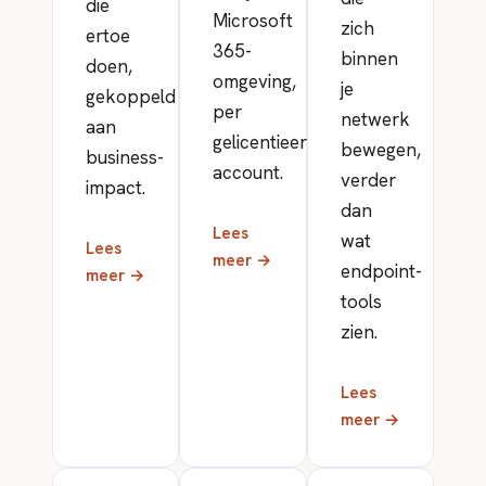
die
Microsoft
zich
ertoe
365-
binnen
doen,
omgeving,
je
gekoppeld
per
netwerk
aan
gelicentieerd
bewegen,
business-
account.
verder
impact.
dan
Lees
wat
Lees
meer →
endpoint-
meer →
tools
zien.
Lees
meer →