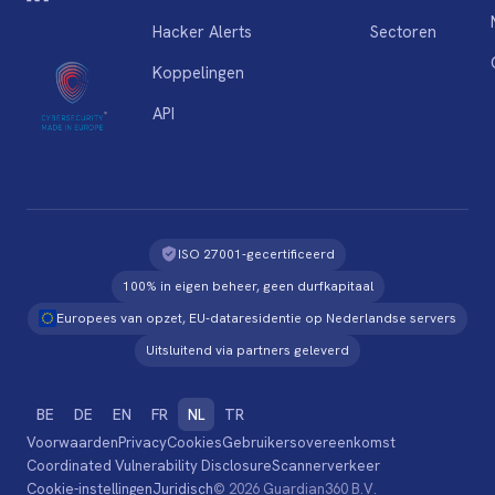
Hacker Alerts
Sectoren
Koppelingen
API
ISO 27001-gecertificeerd
100% in eigen beheer, geen durfkapitaal
Europees van opzet, EU-dataresidentie op Nederlandse servers
Uitsluitend via partners geleverd
BE
DE
EN
FR
NL
TR
Voorwaarden
Privacy
Cookies
Gebruikersovereenkomst
Coordinated Vulnerability Disclosure
Scannerverkeer
Cookie-instellingen
Juridisch
© 2026 Guardian360 B.V.