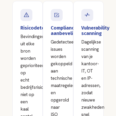
Risicodetectie
Compliance-
Vulnerability
aanbevelingen
scanning
Bevindingen
Gedetecteerde
Dagelijkse
uit elke
issues
scanning
bron
worden
van je
worden
gekoppeld
kantoor-
geprioriteerd
aan
IT, OT
op
technische
en IP-
echt
maatregelen
adressen,
bedrijfsrisico,
en
zodat
niet op
opgerold
nieuwe
een
naar
zwakheden
kaal
ISO
snel