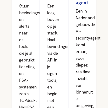
agent
Stuur
Een
Een in
bevindingen
laag
Nederland
en
boven
gebouwde
alerts
op je
AI-
naar
stack.
securityagent
de
Haal
komt
tools
bevindingen
eraan,
die je al
via de
voor
gebruikt:
API in
dieper,
ticketing-
je
realtime
en
eigen
inzicht
PSA-
tools,
van
systemen
en
binnenuit
zoals
begin
je
TOPdesk,
met
omgeving,
HaloPSA
een