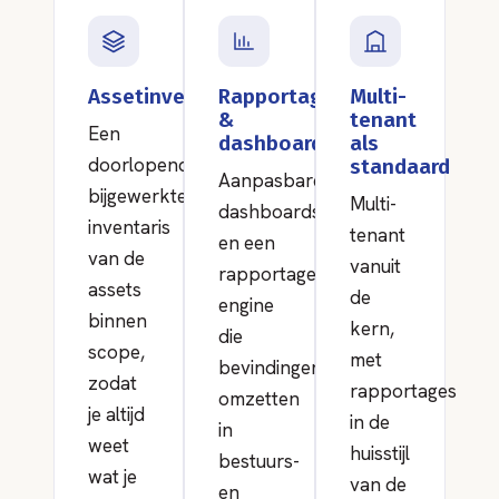
Assetinventaris
Rapportage
Multi-
&
tenant
Een
dashboards
als
doorlopend
standaard
Aanpasbare
bijgewerkte
Multi-
dashboards
inventaris
tenant
en een
van de
vanuit
rapportage-
assets
de
engine
binnen
kern,
die
scope,
met
bevindingen
zodat
rapportages
omzetten
je altijd
in de
in
weet
huisstijl
bestuurs-
wat je
van de
en