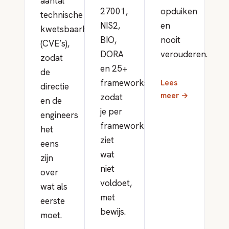
aantal
27001,
opduiken
technische
NIS2,
en
kwetsbaarheden
BIO,
nooit
(CVE’s),
DORA
verouderen.
zodat
en 25+
de
frameworks,
Lees
directie
meer →
zodat
en de
je per
engineers
framework
het
ziet
eens
wat
zijn
niet
over
voldoet,
wat als
met
eerste
bewijs.
moet.