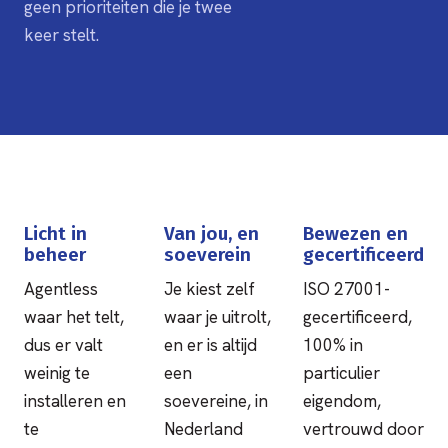
geen prioriteiten die je twee
keer stelt.
Licht in
Van jou, en
Bewezen en
beheer
soeverein
gecertificeerd
Agentless
Je kiest zelf
ISO 27001-
waar het telt,
waar je uitrolt,
gecertificeerd,
dus er valt
en er is altijd
100% in
weinig te
een
particulier
installeren en
soevereine, in
eigendom,
te
Nederland
vertrouwd door