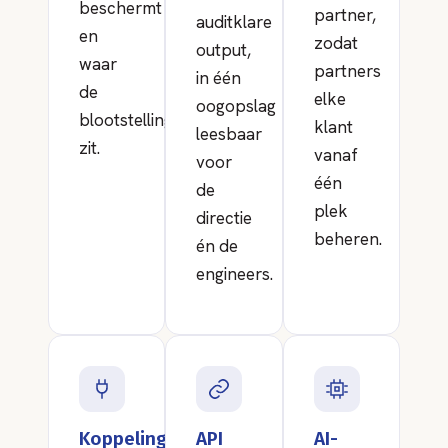
beschermt
partner,
auditklare
en
zodat
output,
waar
partners
in één
de
elke
oogopslag
blootstelling
klant
leesbaar
zit.
vanaf
voor
één
de
plek
directie
beheren.
én de
engineers.
Koppelingen
API
AI-