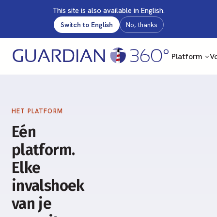
This site is also available in English.
Switch to English
No, thanks
Platform
Vo
HET PLATFORM
Eén
platform.
Elke
invalshoek
van je