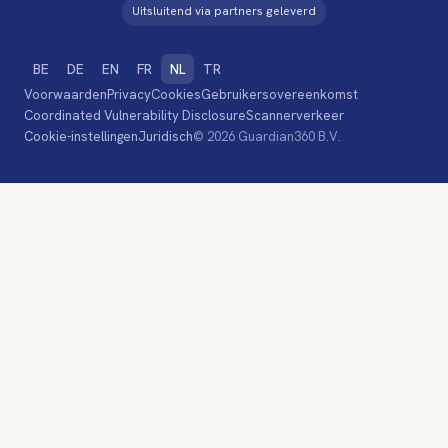
Uitsluitend via partners geleverd
BE
DE
EN
FR
NL
TR
Voorwaarden
Privacy
Cookies
Gebruikersovereenkomst
Coordinated Vulnerability Disclosure
Scannerverkeer
Cookie-instellingen
Juridisch
© 2026 Guardian360 B.V.