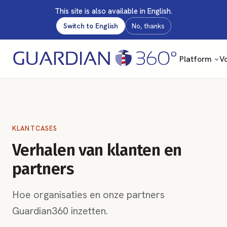
This site is also available in English.
Switch to English
No, thanks
Platform
Vo
KLANTCASES
Verhalen van klanten en
partners
Hoe organisaties en onze partners
Guardian360 inzetten.