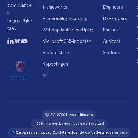
compliance,
frameworks
Engineers
in
Vulnerability scanning
Developers
begrijpelijke
taal.
Webapplicatiebeveiliging
Partners
Microsoft 365-inzichten
Auditors
Hacker Alerts
Sectoren
Koppelingen
API
ISO 27001-gecertificeerd
100% in eigen beheer, geen durfkapitaal
Europees van opzet, EU-dataresidentie op Nederlandse servers