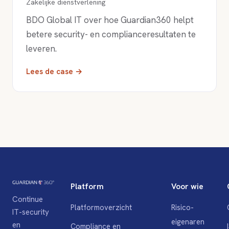
Zakelijke dienstverlening
BDO Global IT over hoe Guardian360 helpt
betere security- en complianceresultaten te
leveren.
Lees de case →
Platform
Voor wie
Continue
Platformoverzicht
Risico-
IT-security
eigenaren
en
Compliance en