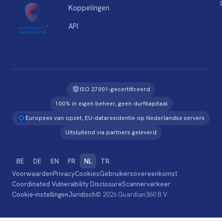
Koppelingen
API
ISO 27001-gecertificeerd
100% in eigen beheer, geen durfkapitaal
Europees van opzet, EU-dataresidentie op Nederlandse servers
Uitsluitend via partners geleverd
BE
DE
EN
FR
NL
TR
Voorwaarden
Privacy
Cookies
Gebruikersovereenkomst
Coordinated Vulnerability Disclosure
Scannerverkeer
Cookie-instellingen
Juridisch
© 2026 Guardian360 B.V.