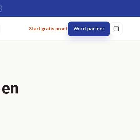
Word partner
Start gratis proef
 en