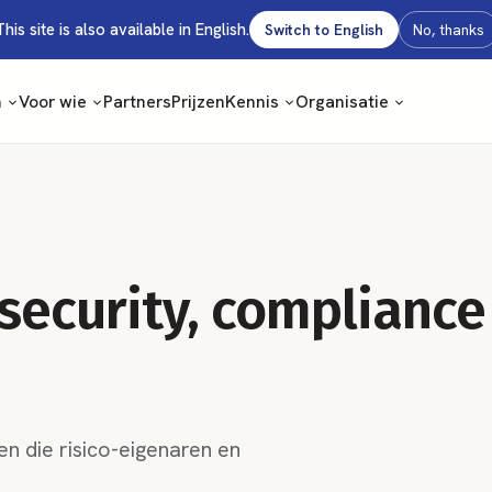
This site is also available in English.
Switch to English
No, thanks
m
Voor wie
Partners
Prijzen
Kennis
Organisatie
 security, compliance
n die risico-eigenaren en