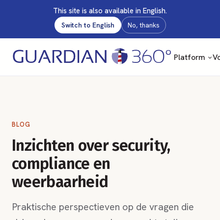
This site is also available in English.
Switch to English
No, thanks
Platform
Vo
BLOG
Inzichten over security,
compliance en
weerbaarheid
Praktische perspectieven op de vragen die