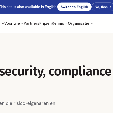
This site is also available in English.
Switch to English
No, thanks
m
Voor wie
Partners
Prijzen
Kennis
Organisatie
 security, compliance
n die risico-eigenaren en