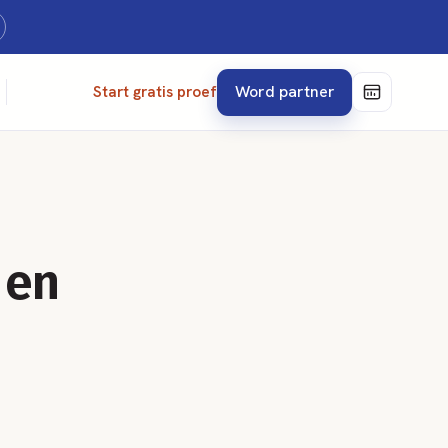
Word partner
Start gratis proef
 en