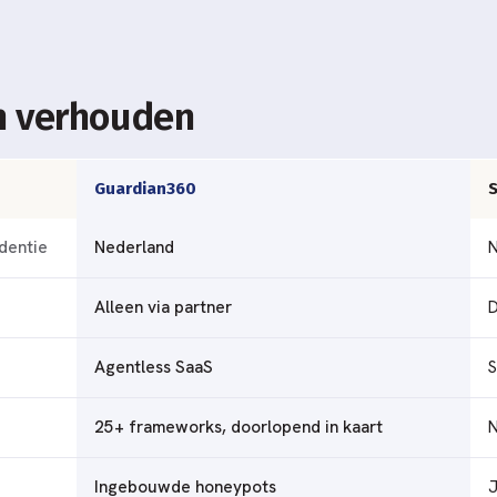
h verhouden
Guardian360
S
dentie
Nederland
N
Alleen via partner
D
Agentless SaaS
S
25+ frameworks, doorlopend in kaart
N
Ingebouwde honeypots
J