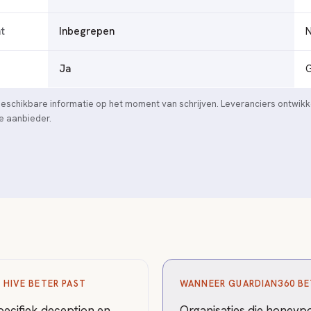
t
Inbegrepen
Ja
chikbare informatie op het moment van schrijven. Leveranciers ontwikkel
lke aanbieder.
 HIVE BETER PAST
WANNEER GUARDIAN360 BE
pecifiek deception en
Organisaties die honeypo