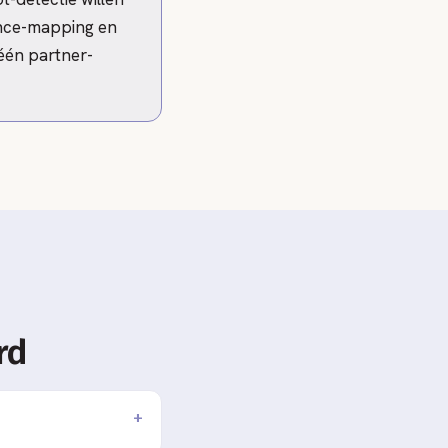
ance-mapping en
 één partner-
rd