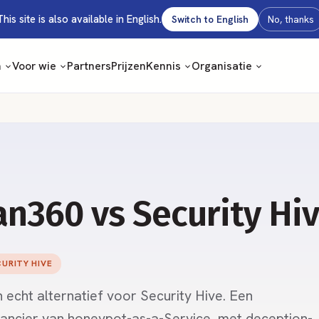
This site is also available in English.
Switch to English
No, thanks
m
Voor wie
Partners
Prijzen
Kennis
Organisatie
n360 vs Security Hi
URITY HIVE
 echt alternatief voor Security Hive. Een
ancier van honeypot-as-a-Service, met deception-