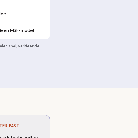
Nee
Geen MSP-model
en snel, verifieer de
TER PAST
t-detectie willen