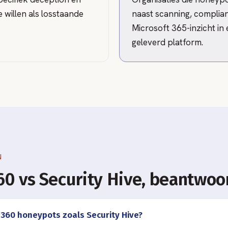
 willen als losstaande
naast scanning, compli
Microsoft 365-inzicht in
geleverd platform.
N
0 vs Security Hive, beantwoo
360 honeypots zoals Security Hive?