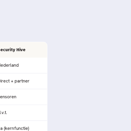
ecurity Hive
ederland
irect + partner
ensoren
.v.t.
a (kernfunctie)