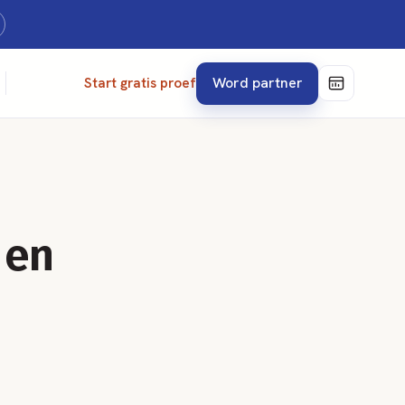
Word partner
Start gratis proef
 en