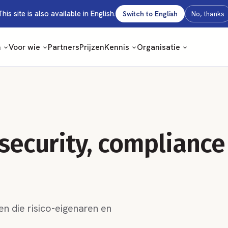
This site is also available in English.
Switch to English
No, thanks
m
Voor wie
Partners
Prijzen
Kennis
Organisatie
 security, compliance
n die risico-eigenaren en