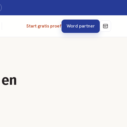
Word partner
Start gratis proef
 en