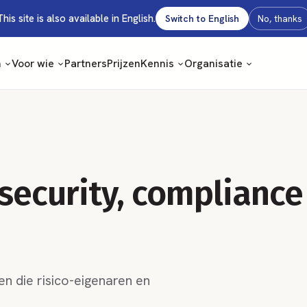
This site is also available in English.
Switch to English
No, thanks
m
Voor wie
Partners
Prijzen
Kennis
Organisatie
 security, compliance
n die risico-eigenaren en