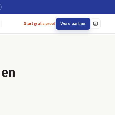
Word partner
Start gratis proef
 en