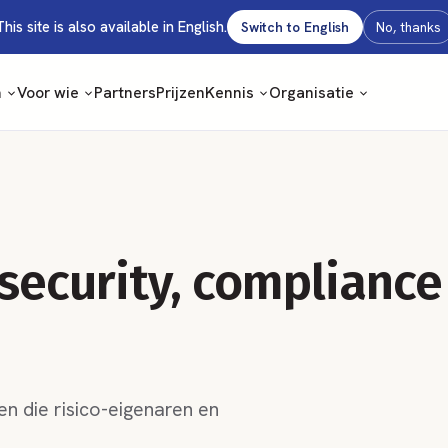
This site is also available in English.
Switch to English
No, thanks
m
Voor wie
Partners
Prijzen
Kennis
Organisatie
 security, compliance
n die risico-eigenaren en