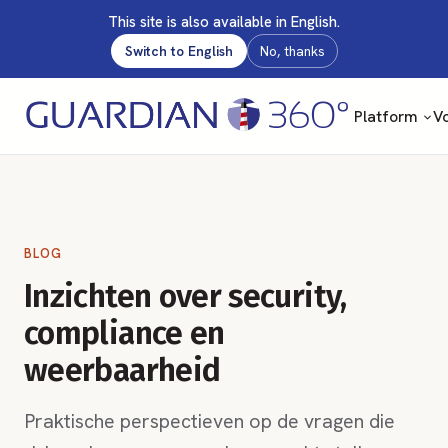
This site is also available in English.
Switch to English
No, thanks
Platform
Vo
BLOG
Inzichten over security,
compliance en
weerbaarheid
Praktische perspectieven op de vragen die