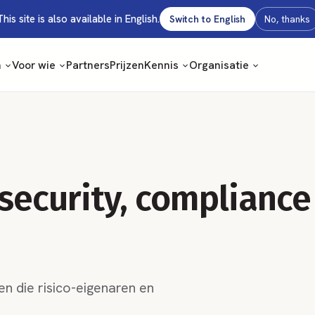
This site is also available in English.
Switch to English
No, thanks
m
Voor wie
Partners
Prijzen
Kennis
Organisatie
 security, compliance
n die risico-eigenaren en